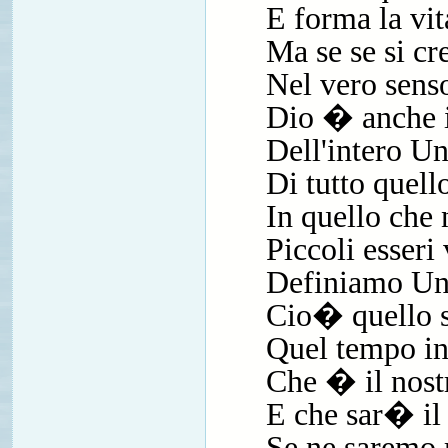
E forma la vi
Ma se se si cr
Nel vero senso
Dio � anche i
Dell'intero U
Di tutto quell
In quello che 
Piccoli esseri 
Definiamo Un
Cio� quello s
Quel tempo in
Che � il nost
E che sar� il 
Se ne saremo 