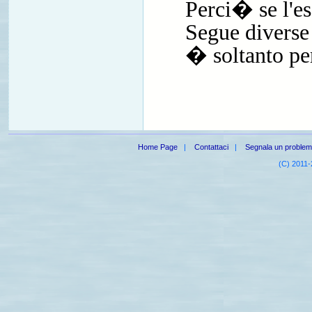
Perci� se l'e
Segue diverse 
� soltanto pe
Home Page
|
Contattaci
|
Segnala un proble
(C) 2011-