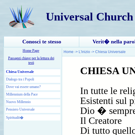
Universal Church
Conosci te stesso
Verit� nella paro
Home Page
Home
->
L'inizio
->
Chiesa Universale
Passaggi chiave per la lettura dei
testi
CHIESA U
Chiesa Universale
Dialogo tra i Popoli
Dove vai essere umano?
In tutte le rel
Millennium della Pace
Esistenti sul p
Nuovo Millennio
Dio � sempr
Pensiero Universale
Spiritualit�
Il Creatore
Di tutto quell