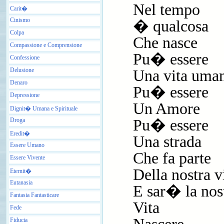
Nel tempo
Carit�
Cinismo
� qualcosa
Colpa
Che nasce
Compassione e Comprensione
Pu� essere
Confessione
Delusione
Una vita uma
Denaro
Pu� essere
Depressione
Un Amore
Dignit� Umana e Spirituale
Droga
Pu� essere
Eredit�
Una strada
Essere Umano
Che fa parte
Essere Vivente
Della nostra v
Eternit�
Eutanasia
E sar� la nos
Fantasia Fantasticare
Vita
Fede
Fiducia