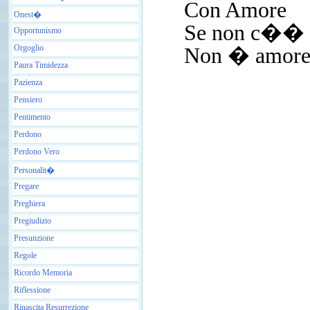
Con Amore
Onest�
Se non c��
Opportunismo
Orgoglio
Non � amor
Paura Timidezza
Pazienza
Pensiero
Pentimento
Perdono
Perdono Vero
Personalit�
Pregare
Preghiera
Pregiudizio
Presunzione
Regole
Ricordo Memoria
Riflessione
Rinascita Resurrezione