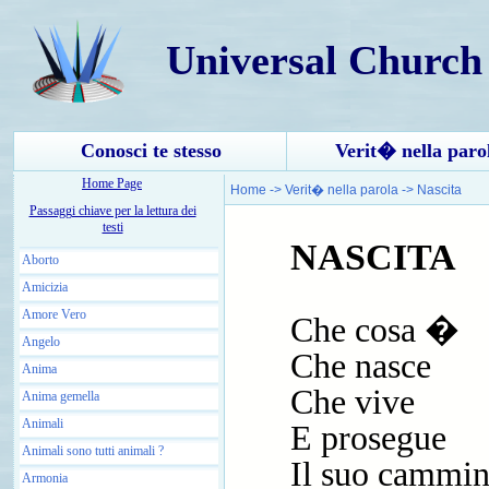
Universal Church
Conosci te stesso
Verit� nella paro
Home Page
Home
->
Verit� nella parola
->
Nascita
Passaggi chiave per la lettura dei
testi
NASCITA
Aborto
Amicizia
Amore Vero
Che cosa �
Angelo
Che nasce
Anima
Che vive
Anima gemella
Animali
E prosegue
Animali sono tutti animali ?
Il suo cammi
Armonia