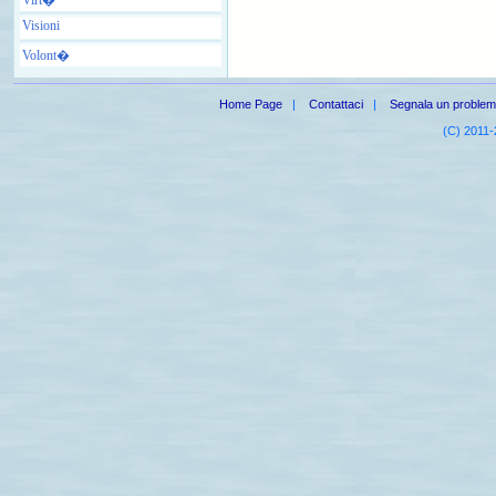
Visioni
Volont�
Home Page
|
Contattaci
|
Segnala un proble
(C) 2011-