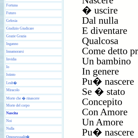
Nascere
Fortuna
� uscire
Futuro
Dal nulla
Gelosia
E diventare
Giudizio Giudicare
Grazie Grazia
Qualcosa
Inganno
Come detto p
Innamorarsi
Un bambino
Invidia
Io
In genere
Istinto
Pu� nascere
Lealt�
Se � stato
Miracolo
Morte che � rinascere
Concepito
Morte del corpo
Con Amore
Nascita
Un Amore
Noi
Nulla
Pu� nascere
Omosessualit�