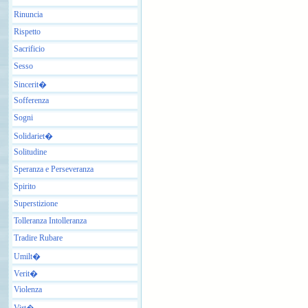
Rinuncia
Rispetto
Sacrificio
Sesso
Sincerit�
Sofferenza
Sogni
Solidariet�
Solitudine
Speranza e Perseveranza
Spirito
Superstizione
Tolleranza Intolleranza
Tradire Rubare
Umilt�
Verit�
Violenza
Virt�