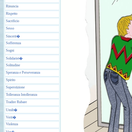
Rinuncia
Rispetto
Sacrificio
Sesso
Sincerit�
Sofferenza
Sogni
Solidariet�
Solitudine
Speranza e Perseveranza
Spirito
Superstizione
Tolleranza Intolleranza
Tradire Rubare
Umilt�
Verit�
Violenza
Virt�