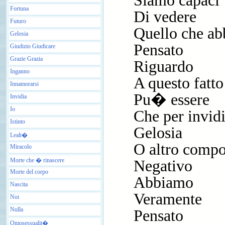
Siamo capaci
Fortuna
Di vedere
Futuro
Quello che a
Gelosia
Pensato
Giudizio Giudicare
Grazie Grazia
Riguardo
Inganno
A questo fatto
Innamorarsi
Pu� essere
Invidia
Io
Che per invid
Istinto
Gelosia
Lealt�
O altro comp
Miracolo
Morte che � rinascere
Negativo
Morte del corpo
Abbiamo
Nascita
Veramente
Noi
Nulla
Pensato
Omosessualit�