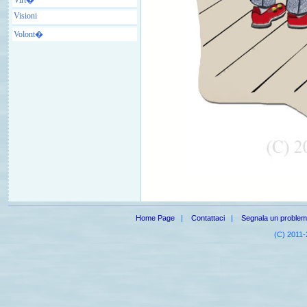
Visioni
Volont�
Home Page
|
Contattaci
|
Segnala un proble
(C) 2011-