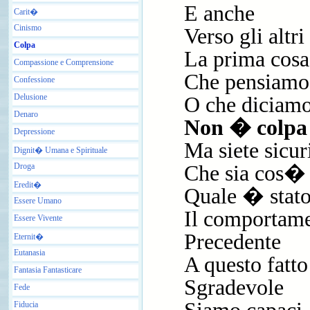
E anche
Carit�
Cinismo
Verso gli altri
Colpa
La prima cosa
Compassione e Comprensione
Che pensiamo
Confessione
Delusione
O che diciam
Denaro
Non � colpa
Depressione
Ma siete sicur
Dignit� Umana e Spirituale
Droga
Che sia cos�
Eredit�
Quale � stat
Essere Umano
Il comportam
Essere Vivente
Precedente
Eternit�
Eutanasia
A questo fatto
Fantasia Fantasticare
Sgradevole
Fede
Fiducia