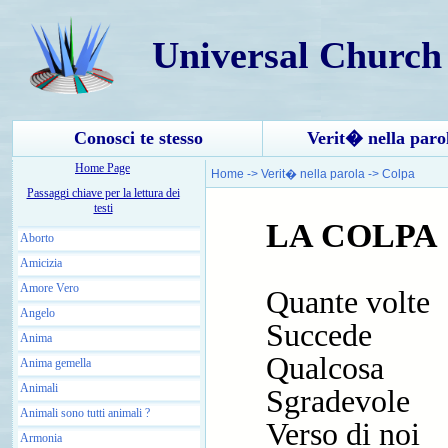
Universal Church
Conosci te stesso
Verit� nella paro
Home Page
Home
->
Verit� nella parola
->
Colpa
Passaggi chiave per la lettura dei
testi
LA COLPA
Aborto
Amicizia
Amore Vero
Quante volte
Angelo
Succede
Anima
Qualcosa
Anima gemella
Animali
Sgradevole
Animali sono tutti animali ?
Verso di noi
Armonia