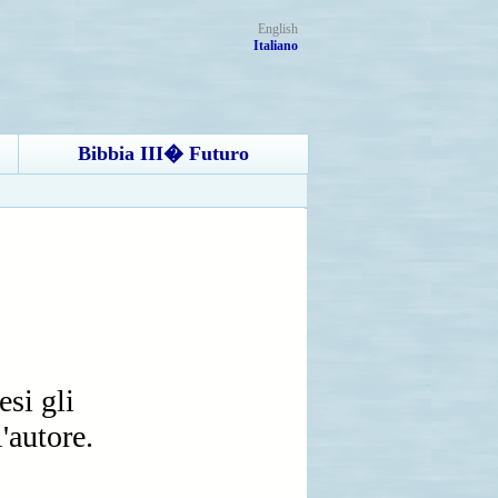
English
Italiano
Bibbia III� Futuro
esi gli
'autore.