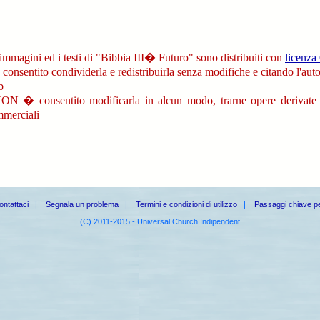
immagini ed i testi di "Bibbia III� Futuro" sono distribuiti con
licenz
' consentito condividerla e redistribuirla senza modifiche e citando l'auto
b
ON � consentito modificarla in alcun modo, trarne opere derivate 
merciali
ontattaci
|
Segnala un problema
|
Termini e condizioni di utilizzo
|
Passaggi chiave per 
(C) 2011-2015 - Universal Church Indipendent