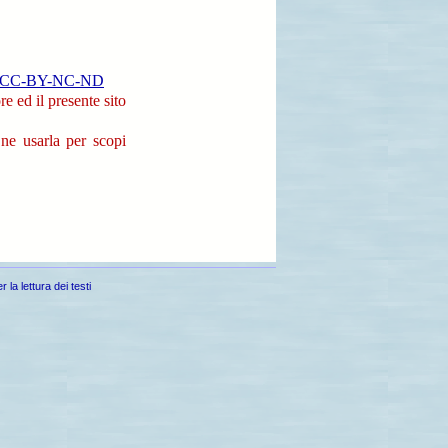
a CC-BY-NC-ND
re ed il presente sito
ne usarla per scopi
la lettura dei testi