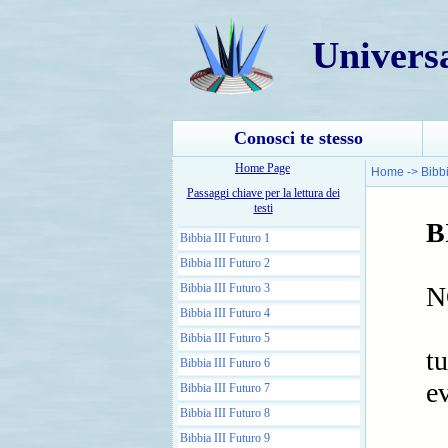
Univers
Conosci te stesso
Home Page
Home
->
Bibbi
Passaggi chiave per la lettura dei
testi
B
Bibbia III Futuro 1
Bibbia III Futuro 2
Bibbia III Futuro 3
N
Bibbia III Futuro 4
Bibbia III Futuro 5
tu
Bibbia III Futuro 6
ev
Bibbia III Futuro 7
Bibbia III Futuro 8
Bibbia III Futuro 9